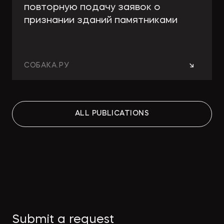
повторную подачу заявок о
признании зданий памятниками
→
СОБАКА.РУ
Работа над ошибками: какие
ALL PUBLICATIONS
изменения принесут поправки в
КРТ для девелоперов и
собственников
→
СТРОИТЕЛЬНАЯ ГАЗЕТА
Как защитить интеллектуальную
Submit a request