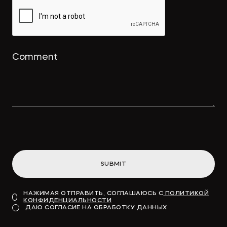
использование товарного знака и
охрана для реально оказанных
услуг
→
ПРАВО.РУ
Концессионные облигации
привлекут «длинные деньги» в
инфраструктуру
SUBMIT
→
ВДЕДОМОСТИ
НАЖИМАЯ ОТПРАВИТЬ, СОГЛАШАЮСЬ С
ПОЛИТИКОЙ
КОНФИДЕНЦИАЛЬНОСТИ
Модель для финансирования
ДАЮ СОГЛАСИЕ НА ОБРАБОТКУ ДАННЫХ