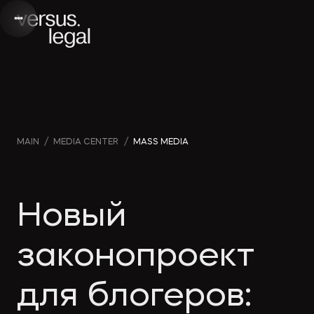
Интеллектуальная
Webinars
Инве
MAIN
/
MEDIA CENTER
/
MASS MEDIA
собственность
and videos
проек
Архитектура
Company
Корп
Новый
и проектирование
news
прав
законопроект
Банкротство
Media
Част
для блогеров:
publications