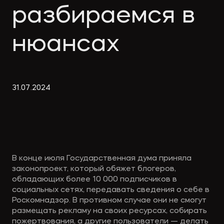
Экологическое
Фина
разбираемся в
право
Useful
банко
materials
нюансах
Articles
31
.
07
.
2024
В конце июля Государственная дума приняла
законопроект, который обяжет блогеров,
обладающих более 10 000 подписчиков в
социальных сетях, передавать сведения о себе в
Роскомнадзор. В противном случае они не смогут
размещать рекламу на своих ресурсах, собирать
пожертвования, а другие пользователи — делать