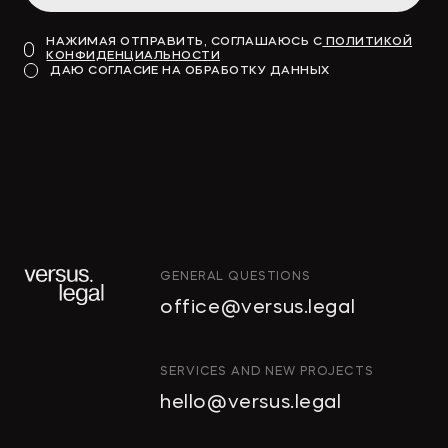
НАЖИМАЯ ОТПРАВИТЬ, СОГЛАШАЮСЬ С
ПОЛИТИКОЙ
КОНФИДЕНЦИАЛЬНОСТИ
Модель для финансирования
ДАЮ СОГЛАСИЕ НА ОБРАБОТКУ ДАННЫХ
→
КОММЕРСАНТЪ
GENERAL QUESTIONS
"Тропические фрукты" попросили
office@versus.legal
признать за ними право на склады
в Колпино
ИНТЕЛЛЕКТУАЛЬНАЯ
SERVICES AND NEW PROJECTS
СОБСТВЕННОСТЬ
hello@versus.legal
ИНВЕСТИЦИОННЫЕ
→
ДЕЛОВОЙ ПЕТЕРБУРГ
ПРОЕКТЫ И ГЧП