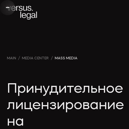
Интеллектуальная
Webinars
Инве
MAIN
/
MEDIA CENTER
/
MASS MEDIA
собственность
and videos
проек
Архитектура
Company
Корп
Принудительное
и проектирование
news
прав
лицензирование
Банкротство
Media
Част
на
publications