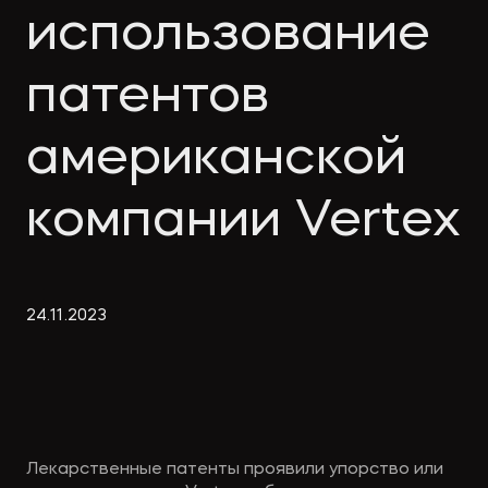
Экологическое
Фина
использование
право
Useful
банко
materials
патентов
американской
Articles
компании Vertex
24
.
11
.
2023
Лекарственные патенты проявили упорство или