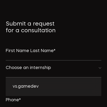
→
СТРОИТЕЛЬНАЯ ГАЗЕТА
Как защитить интеллектуальную
Submit a request
собственность в странах MENA
for a consultation
→
ПРАВО.РУ
Choose an internship
Комплексному развитию
территорий придадут ускорение:
Минстрой совершенствует
vs.gamedev
комплексную застройку
NSP.RU