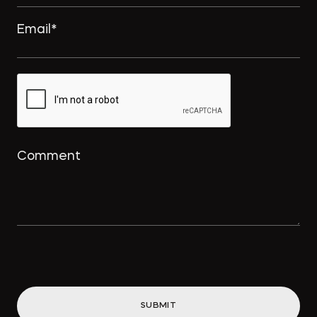
→
Интеллектуальный дайджест за
февраль: намерение на
использование товарного знака и
охрана для реально оказанных
услуг
→
ПРАВО.РУ
Концессионные облигации
привлекут «длинные деньги» в
инфраструктуру
SUBMIT
→
ВДЕДОМОСТИ