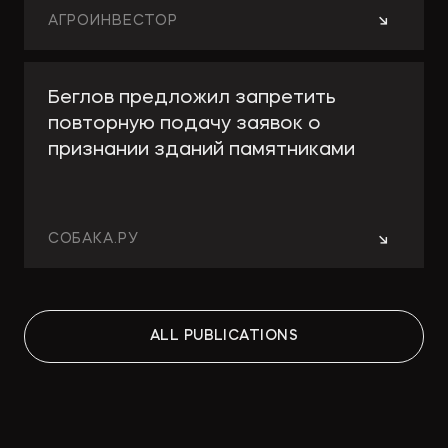
→
АГРОИНВЕСТОР
Беглов предложил запретить
повторную подачу заявок о
признании зданий памятниками
→
СОБАКА.РУ
Работа над ошибками: какие
ALL PUBLICATIONS
изменения принесут поправки в
КРТ для девелоперов и
собственников