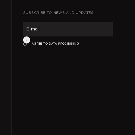
SUBSCRIBE TO NEWS AND UPDATES
ИНТЕЛЛЕКТУАЛЬНАЯ СОБСТВЕННОСТЬ
ИНВЕСТИЦИОННЫЕ ПРОЕКТЫ И ГЧП
I AGREE TO DATA PROCESSING
СТРОИТЕЛЬСТВО И НЕДВИЖИМОСТЬ
АРХИТЕКТУРА И ПРОЕКТИРОВАНИЕ
КОРПОРАТИВНОЕ ПРАВО И M&A
РАЗРЕШЕНИЕ СПОРОВ
БАНКРОТСТВО
ЧАСТНЫЕ КЛИЕНТЫ
ИНКОРПОРАЦИЯ
ЭКОЛОГИЧЕСКОЕ ПРАВО
ФИНАНСОВОЕ И БАНКОВСКОЕ ПРАВО
СПЕЦИАЛЬНЫЕ ПРОЕКТЫ