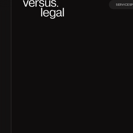
SERVICES
SERVICES
Интеллектуальная
Инвестицио
собственность
проекты и Г
Архитектура
Корпорати
и проектирование
право и M&A
Банкротство
Частные кл
Экологическое
Финансовое
право
банковское
право