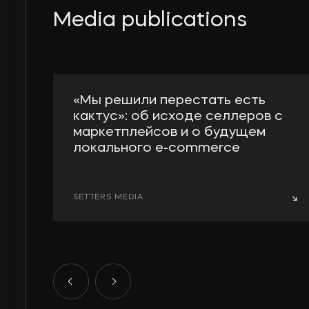
Media publications
«Мы решили перестать есть
кактус»: об исходе селлеров с
маркетплейсов и о будущем
локального e-сommerce
Еще пять-шесть лет назад маркетплейсы обещали
российскому предпринимателю легкий доступ к
рынку — с дешевым трафиком и понятными
SETTERS MEDIA
→
правилами. Сегодня рамки ужесточились и те же
бренды выбирают: платить все растущую ренту за
чужую аудиторию или набирать свою, медленно и
дорого.