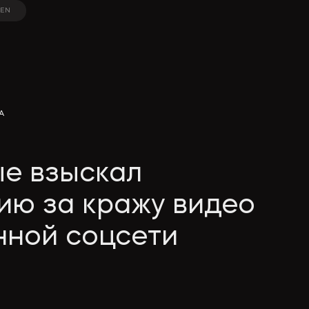
EN
EN
A
ые взыскал
ию за кражу видео
нной соцсети