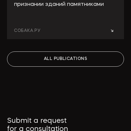
признании зданий памятниками
→
СОБАКА.РУ
Работа над ошибками: какие
ALL PUBLICATIONS
изменения принесут поправки в
КРТ для девелоперов и
собственников
→
СТРОИТЕЛЬНАЯ ГАЗЕТА
Как защитить интеллектуальную
Submit a request
собственность в странах MENA
for a consultation