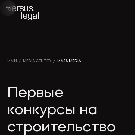
Интеллектуальная
Webinars
Инве
MAIN
/
MEDIA CENTER
/
MASS MEDIA
собственность
and videos
проек
Архитектура
Company
Корп
Первые
и проектирование
news
прав
конкурсы на
Банкротство
Media
Част
строительство
publications