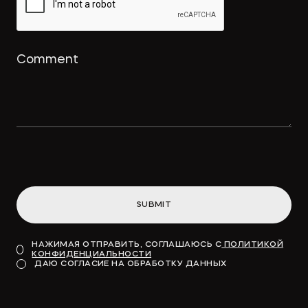
охрана для реально оказанных
услуг
→
ПРАВО.РУ
Концессионные облигации
привлекут «длинные деньги» в
инфраструктуру
SUBMIT
→
ВДЕДОМОСТИ
НАЖИМАЯ ОТПРАВИТЬ, СОГЛАШАЮСЬ С
ПОЛИТИКОЙ
КОНФИДЕНЦИАЛЬНОСТИ
Модель для финансирования
ДАЮ СОГЛАСИЕ НА ОБРАБОТКУ ДАННЫХ