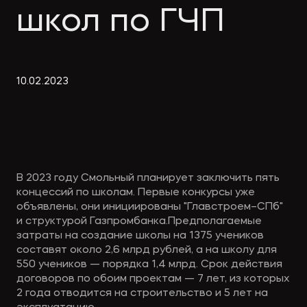
Экологическое
Фина
школ по ГЧП
право
Useful
банко
materials
10
.
02
.
2023
Articles
В 2023 году Смольный планирует заключить пять
концессий по школам. Первые конкурсы уже
объявлены, они инициированы "Главстроем–СПб"
и структурой Газпромбанка.Предполагаемые
затраты на создание школы на 1375 учеников
составят около 2,6 млрд рублей, а на школу для
550 учеников — порядка 1,4 млрд. Срок действия
договоров по обоим проектам — 7 лет, из которых
2 года отводится на строительство и 5 лет на