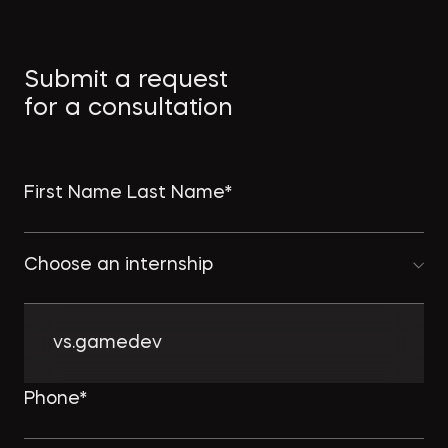
Как защитить интеллектуальную
Submit a request
собственность в странах MENA
for a consultation
→
ПРАВО.РУ
Choose an internship
Комплексному развитию
территорий придадут ускорение:
Минстрой совершенствует
vs.gamedev
комплексную застройку
→
NSP.RU