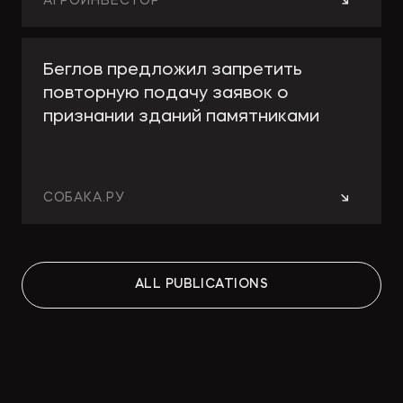
→
АГРОИНВЕСТОР
Беглов предложил запретить
повторную подачу заявок о
признании зданий памятниками
→
СОБАКА.РУ
Работа над ошибками: какие
ALL PUBLICATIONS
изменения принесут поправки в
КРТ для девелоперов и
собственников
→
СТРОИТЕЛЬНАЯ ГАЗЕТА