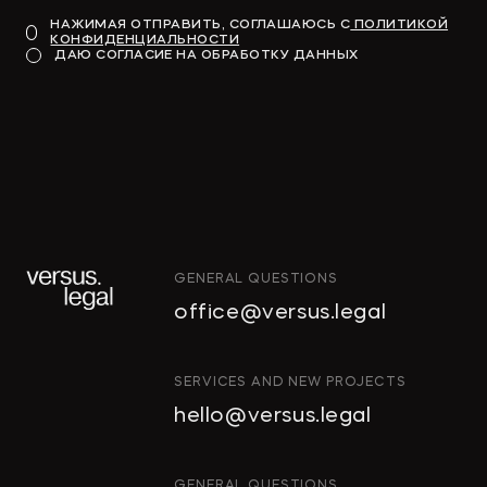
НАЖИМАЯ ОТПРАВИТЬ, СОГЛАШАЮСЬ С
ПОЛИТИКОЙ
КОНФИДЕНЦИАЛЬНОСТИ
Модель для финансирования
ДАЮ СОГЛАСИЕ НА ОБРАБОТКУ ДАННЫХ
→
КОММЕРСАНТЪ
GENERAL QUESTIONS
"Тропические фрукты" попросили
office@versus.legal
признать за ними право на склады
в Колпино
ИНТЕЛЛЕКТУАЛЬНАЯ
SERVICES AND NEW PROJECTS
СОБСТВЕННОСТЬ
hello@versus.legal
ИНВЕСТИЦИОННЫЕ
→
ДЕЛОВОЙ ПЕТЕРБУРГ
ПРОЕКТЫ И ГЧП
СТРОИТЕЛЬСТВО
GENERAL QUESTIONS