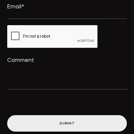
Интеллектуальный дайджест за
февраль: намерение на
использование товарного знака и
охрана для реально оказанных
услуг
→
ПРАВО.РУ
Концессионные облигации
привлекут «длинные деньги» в
инфраструктуру
SUBMIT
→
ВДЕДОМОСТИ