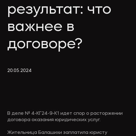
Экологическое
Фина
результат: что
право
Useful
банко
materials
важнее в
договоре?
Articles
20
.
05
.
2024
В деле № 4-КГ24-9-К1 идет спор о расторжении
договора оказания юридических услуг.
Жительница Балашихи заплатила юристу