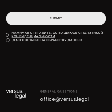
SUBMIT
→
ВДЕДОМОСТИ
НАЖИМАЯ ОТПРАВИТЬ, СОГЛАШАЮСЬ С
ПОЛИТИКОЙ
КОНФИДЕНЦИАЛЬНОСТИ
Модель для финансирования
ДАЮ СОГЛАСИЕ НА ОБРАБОТКУ ДАННЫХ
→
КОММЕРСАНТЪ
GENERAL QUESTIONS
"Тропические фрукты" попросили
office@versus.legal
признать за ними право на склады
в Колпино