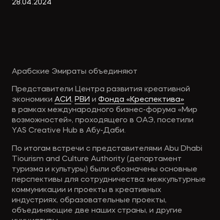
Экологическое
Фина
28
.
04
.
2024
право
Useful
банко
materials
Articles
Арабские Эмираты объединяют
Представители Центра развития креативной
экономики
АСИ
,
РВИ
и
Фонда «Креспектива»
в рамках международного бизнес-форума «Мир
возможностей», проходящего в ОАЭ, посетили
YAS Creative Hub в Абу-Даби.
По итогам встречи с представителями Abu Dhabi
Tiourism and Culture Authority (департамент
туризма и культуры) были обозначены основные
перспективы для сотрудничества: межкультурные
коммуникации и проекты в креативных
индустриях, образовательные проекты,
объединяющие две наших страны, и другие