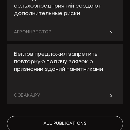
сельхозпредприятий создают
дополнительные риски
→
АГРОИНВЕСТОР
Беглов предложил запретить
повторную подачу заявок о
признании зданий памятниками
→
СОБАКА.РУ
Работа над ошибками: какие
ALL PUBLICATIONS
изменения принесут поправки в