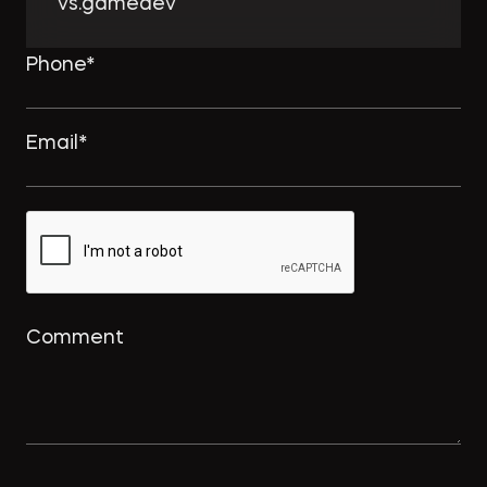
vs.gamedev
комплексную застройку
→
NSP.RU
Интеллектуальный дайджест за
февраль: намерение на
использование товарного знака и
охрана для реально оказанных
услуг
→
ПРАВО.РУ
Концессионные облигации
привлекут «длинные деньги» в
инфраструктуру