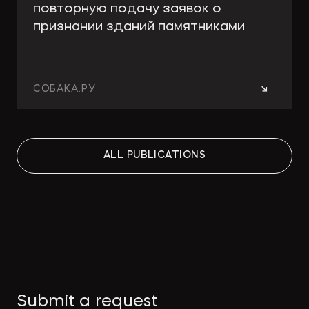
повторную подачу заявок о
признании зданий памятниками
→
СОБАКА.РУ
Работа над ошибками: какие
ALL PUBLICATIONS
изменения принесут поправки в
КРТ для девелоперов и
собственников
→
СТРОИТЕЛЬНАЯ ГАЗЕТА
Как защитить интеллектуальную
Submit a request