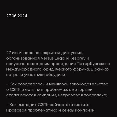
Экологическое
Фина
право
Useful
банко
27
.
06
.
2024
materials
Articles
27 июня прошла закрытая дискуссия,
организованная Versus.Legal и Kesarev и
приуроченная к дням проведения Петербургского
международного юридического форума. В рамках
встречи участники обсудили:
– Как создавалось и менялось законодательство
о СЗПК и есть ли в проблемах, с которыми
сталкиваются компании, неправовая подоплека;
– Как выглядит СЗПК сейчас: статистика-
Правовая проблематика и кейсы компаний