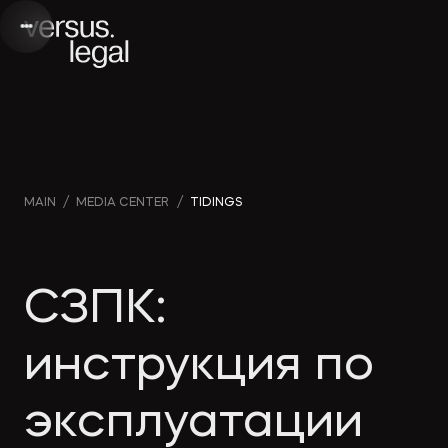
Интеллектуальная
Webinars
Инве
MAIN
/
MEDIA CENTER
/
TIDINGS
собственность
and videos
проек
Архитектура
Company
Корп
СЗПК:
и проектирование
news
прав
инструкция по
Банкротство
Media
Част
эксплуатации
publications