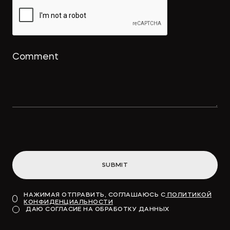
использование товарного знака и
охрана для реально оказанных
услуг
→
ПРАВО.РУ
Концессионные облигации
привлекут «длинные деньги» в
инфраструктуру
SUBMIT
→
ВДЕДОМОСТИ
НАЖИМАЯ ОТПРАВИТЬ, СОГЛАШАЮСЬ С
ПОЛИТИКОЙ
КОНФИДЕНЦИАЛЬНОСТИ
Модель для финансирования
ДАЮ СОГЛАСИЕ НА ОБРАБОТКУ ДАННЫХ