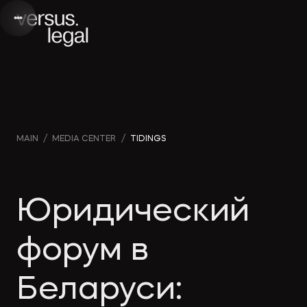
Интеллектуальная
Webinars
Инве
MAIN
/
MEDIA CENTER
/
TIDINGS
собственность
and videos
проек
Архитектура
Company
Корп
Юридический
и проектирование
news
прав
форум в
Банкротство
Media
Част
Беларуси:
publications