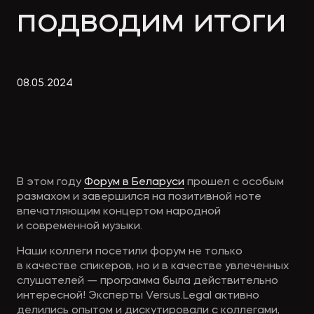
Экологическое
Фина
подводим итоги
право
Useful
банко
materials
08
.
05
.
2024
Articles
В этом году
Форум в Беларуси
прошел с особым
размахом и завершился на позитивной ноте
впечатляющим концертом народной
и современной музыки.
Наши коллеги посетили форум не только
в качестве спикеров, но и в качестве увлеченных
слушателей — программа была действительно
интересной! Эксперты Versus.Legal активно
делились опытом и дискутировали с коллегами,