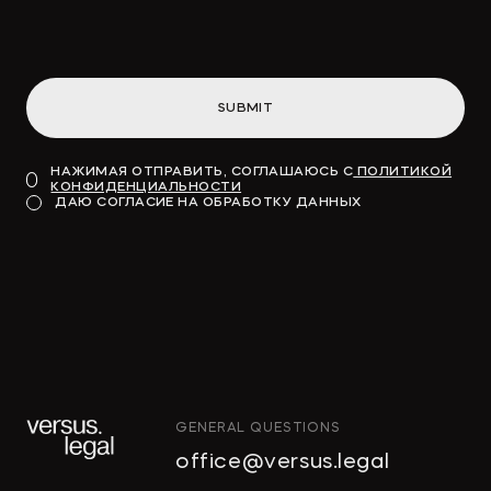
инфраструктуру
SUBMIT
→
ВДЕДОМОСТИ
НАЖИМАЯ ОТПРАВИТЬ, СОГЛАШАЮСЬ С
ПОЛИТИКОЙ
КОНФИДЕНЦИАЛЬНОСТИ
Модель для финансирования
ДАЮ СОГЛАСИЕ НА ОБРАБОТКУ ДАННЫХ
→
КОММЕРСАНТЪ
GENERAL QUESTIONS
"Тропические фрукты" попросили
office@versus.legal
признать за ними право на склады