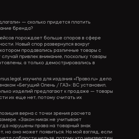
едлагали» — сколько придется платить
вание бренда?
лейсов порождает больше споров в сфере
ости. Новый спор развернулся вокруг
а котором продавались различные товары с
 случай привлек внимание, поскольку товары
отовлены, а только демострировались в
us.legal, изучила для издания «Право.ru» дело
наком «Бегущий Олень / ГАЗ»: ВС установил,
колько изделий предлагают к продаже — товары
сти их еще нет, потому считать их
позиция верна с точки зрения расчета
змере. «Закон никак не учитывает
огда нарушены права на товарный знак
т, но оно может появиться. На мой взгляд, если
чета соблюсти нельзя, потому что неизвестен