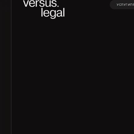
УСЛУГИ
П
УСЛУГИ
П
Интеллектуальная
Инвестицио
собственность
проекты и Г
Архитектура
Корпорати
и проектирование
право и M&A
Банкротство
Частные кл
Экологическое
Финансовое
право
банковское
право