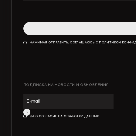
НАЖИМАЯ ОТПРАВИТЬ, СОГЛАШАЮСЬ С
ПОЛИТИКОЙ КОНФИ
ПОДПИСКА НА НОВОСТИ И ОБНОВЛЕНИЯ
ИНТЕЛЛЕКТУАЛЬНАЯ СОБСТВЕННОСТЬ
ИНВЕСТИЦИОННЫЕ ПРОЕКТЫ И ГЧП
ДАЮ СОГЛАСИЕ НА ОБРАБОТКУ ДАННЫХ
СТРОИТЕЛЬСТВО И НЕДВИЖИМОСТЬ
АРХИТЕКТУРА И ПРОЕКТИРОВАНИЕ
КОРПОРАТИВНОЕ ПРАВО И M&A