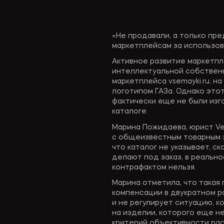
«Не продавали, а только пр
маркетплейсам за использо
Активное развитие маркетп
интеллектуальной собственн
маркетплейса vsemayki.ru, н
логотипом ГАЗа. Однако этот
фактически еще не были изг
каталоге.
Марина Пожидаева, юрист Vers
с общеизвестным товарным з
что каталог не указывает, с
делают под заказ, в реально
контрафактом нельзя.
Марина отметила, что такая 
компенсации в двукратном ра
и не регулирует ситуацию, к
на изделии, которого еще не
критерий объективности рас