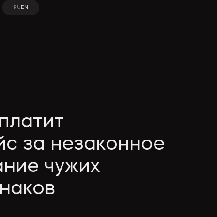
RU
EN
RU
EN
платит
йс за незаконное
ание чужих
знаков