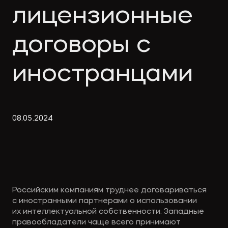
Экологическое
Фина
лицензионные
право
Полезные
банко
материалы
договоры с
иностранцами
Статьи
08
.
05
.
2024
Российским компаниям труднее договариваться
с иностранными партнерами о использовании
их интеллектуальной собственности. Западные
правообладатели чаще всего принимают