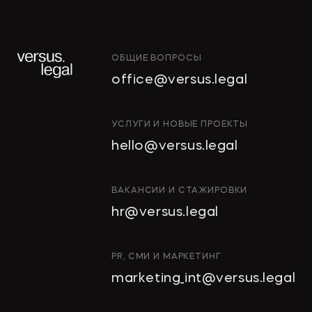
→
КОММЕРСАНТЪ
ОБЩИЕ ВОПРОСЫ
"Тропические фрукты" попросили
office@versus.legal
признать за ними право на склады
в Колпино
ИНТЕЛЛЕКТУАЛЬНАЯ
УСЛУГИ И НОВЫЕ ПРОЕКТЫ
СОБСТВЕННОСТЬ
hello@versus.legal
ИНВЕСТИЦИОННЫЕ
→
ДЕЛОВОЙ ПЕТЕРБУРГ
ПРОЕКТЫ И ГЧП
СТРОИТЕЛЬСТВО
ВАКАНСИИ И СТАЖИРОВКИ
И НЕДВИЖИМОСТЬ
hr@versus.legal
Проверять участок перед сделкой
АРХИТЕКТУРА
И ПРОЕКТИРОВАНИЕ
нужно особенно тщательно
КОРПОРАТИВНОЕ ПРАВО И
PR, СМИ И МАРКЕТИНГ
M&A
marketing_int@versus.legal
РАЗРЕШЕНИЕ СПОРОВ
БАНКРОТСТВО