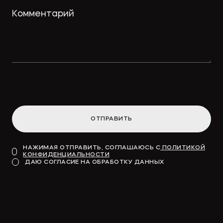
→
ПРАВО.РУ
Концессионные облигации
привлекут «длинные деньги» в
инфраструктуру
ОТПРАВИТЬ
→
ВДЕДОМОСТИ
НАЖИМАЯ ОТПРАВИТЬ, СОГЛАШАЮСЬ С
ПОЛИТИКОЙ
КОНФИДЕНЦИАЛЬНОСТИ
Модель для финансирования
ДАЮ СОГЛАСИЕ НА ОБРАБОТКУ ДАННЫХ