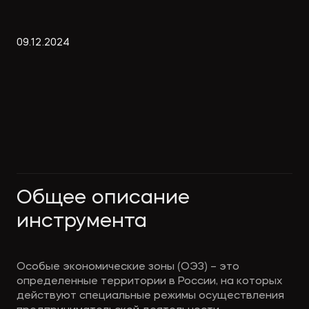
Экологическое
Фина
право
Useful
банко
09
.
12
.
2024
materials
Articles
Общее описание 
инструмента 
Особые экономические зоны (ОЭЗ) – это 
определенные территории в России, на которых 
действуют специальные режимы осуществления 