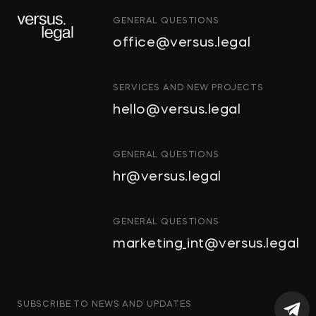
GENERAL QUESTIONS
"Тропические фрукты" попросили
office@versus.legal
признать за ними право на склады
в Колпино
ИНТЕЛЛЕКТУАЛЬНАЯ
SERVICES AND NEW PROJECTS
СОБСТВЕННОСТЬ
hello@versus.legal
ИНВЕСТИЦИОННЫЕ
→
ДЕЛОВОЙ ПЕТЕРБУРГ
ПРОЕКТЫ И ГЧП
СТРОИТЕЛЬСТВО
GENERAL QUESTIONS
И НЕДВИЖИМОСТЬ
hr@versus.legal
Проверять участок перед сделкой
АРХИТЕКТУРА
И ПРОЕКТИРОВАНИЕ
нужно особенно тщательно
КОРПОРАТИВНОЕ ПРАВО И
GENERAL QUESTIONS
M&A
marketing_int@versus.legal
РАЗРЕШЕНИЕ СПОРОВ
БАНКРОТСТВО
→
NSP.RU
ЧАСТНЫЕ КЛИЕНТЫ
SUBSCRIBE TO NEWS AND UPDATES