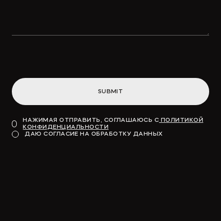
Концессионные облигации
привлекут «длинные деньги» в
инфраструктуру
SUBMIT
→
ВДЕДОМОСТИ
НАЖИМАЯ ОТПРАВИТЬ, СОГЛАШАЮСЬ С
ПОЛИТИКОЙ
КОНФИДЕНЦИАЛЬНОСТИ
Модель для финансирования
ДАЮ СОГЛАСИЕ НА ОБРАБОТКУ ДАННЫХ
→
КОММЕРСАНТЪ