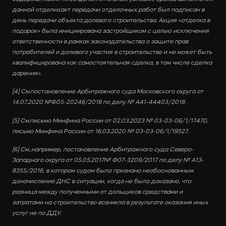
данной отделки;акт передачи отделочных работ был подписан в 
день передачи объекта долевого строительства. Акция «отделка в 
подарок» была инициирована застройщиком с целью исключения 
ответственности в рамках законодательства о защите прав 
потребителей и долевого участия в строительстве и не может быть 
квалифицирована как самостоятельная сделка, в том числе сделка 
дарения».
[4] См.постановление Арбитражного суда Московского округа от 
14.07.2020 №Ф05-20246/2018 по делу № А41-44403/2018.
[5] См.письмо Минфина России от 02.03.2023 № 03-03-06/1/17470, 
письмо Минфина России от 16.03.2020 № 03-03-06/1/19527.
[6] См.,например, постановление Арбитражного суда Северо-
Западного округа от 05.05.2017№ Ф07-3209/2017 по делу № А13-
8355/2016, в котором судом было признано необоснованным 
доначисление ДНС в ситуации, когда не было доказано, что 
разница между полученными от дольщиков средствами и 
затратами на строительство возникла в результате оказания иных 
услуг не по ДДУ.