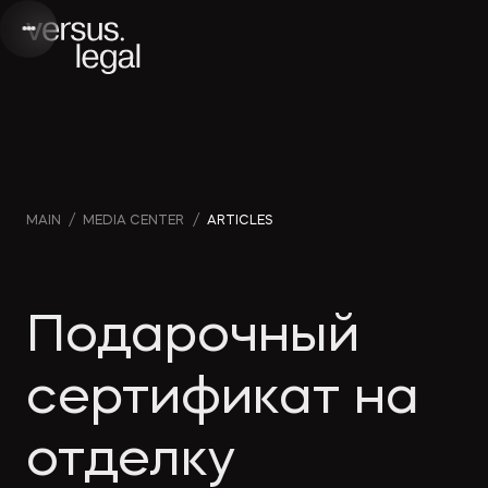
Интеллектуальная
Webinars
Инве
MAIN
/
MEDIA CENTER
/
ARTICLES
собственность
and videos
проек
Архитектура
Company
Корп
Подарочный
и проектирование
news
прав
сертификат на
Банкротство
Media
Част
отделку
publications