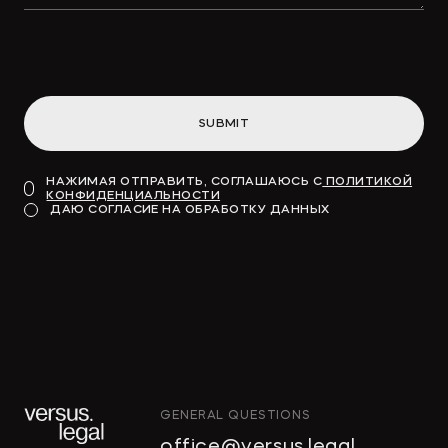
привлекут «длинные деньги» в
инфраструктуру
SUBMIT
→
ВДЕДОМОСТИ
НАЖИМАЯ ОТПРАВИТЬ, СОГЛАШАЮСЬ С
ПОЛИТИКОЙ
КОНФИДЕНЦИАЛЬНОСТИ
Модель для финансирования
ДАЮ СОГЛАСИЕ НА ОБРАБОТКУ ДАННЫХ
→
КОММЕРСАНТЪ
GENERAL QUESTIONS
"Тропические фрукты" попросили
office@versus.legal