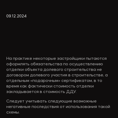
Экологическое
Фина
право
Useful
банко
09
.
12
.
2024
materials
Articles
На практике некоторые застройщики пытаются 
оформлять обязательства по осуществлению 
отделки объекта долевого строительства не 
договором долевого участия в строительстве, а 
отдельным «подарочным» сертификатом, в то 
время как фактически стоимость отделки 
закладывается в стоимость ДДУ.
Следует учитывать следующие возможные 
негативные последствия от использования такой 
схемы.