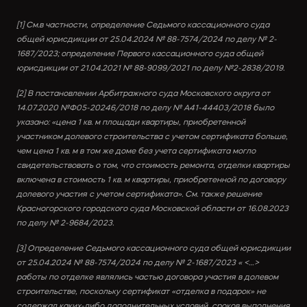
[1] См.в частности, определение Седьмого кассационного суда 
общей юрисдикции от 25.04.2024 № 88-7574/2024 по делу № 2-
1687/2023; определение Первого кассационного суда общей 
юрисдикции от 21.04.2021 № 88-9099/2021 по делу №2-2838/2019.
[2] В постановлении Арбитражного суда Московского округа от 
14.07.2020 №Ф05-20246/2018 по делу № А41-44403/2018 было 
указано: «цена 1 кв. м площади квартиры, приобретенной 
участником долевого строительства с учетом сертификата больше, 
чем цена 1 кв. м в том же доме без учета сертификата могло 
свидетельствовать о том, что стоимость ремонта, отделки квартиры 
включена в стоимость 1 кв. м квартиры, приобретенной по договору 
долевого участия с учетом сертификата». См. также решение 
Красногорского городского суда Московской области от 16.08.2023 
по делу № 2-9684/2023.
[3] Определение Седьмого кассационного суда общей юрисдикции 
от 25.04.2024 № 88-7574/2024 по делу № 2-1687/2023 « <…> 
работы по отделке являлись частью договора участия в долевом 
строительстве, поскольку сертификат «отделка в подарок» не 
содержал каких-либо дополнительных условий, сроков выполнения 