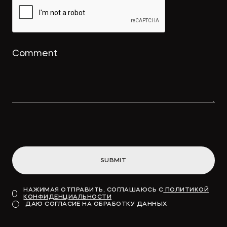
использование товарного знака и
охрана для реально оказанных
услуг
→
ПРАВО.РУ
Концессионные облигации
привлекут «длинные деньги» в
инфраструктуру
SUBMIT
→
ВДЕДОМОСТИ
НАЖИМАЯ ОТПРАВИТЬ, СОГЛАШАЮСЬ С
ПОЛИТИКОЙ
КОНФИДЕНЦИАЛЬНОСТИ
Модель для финансирования
ДАЮ СОГЛАСИЕ НА ОБРАБОТКУ ДАННЫХ