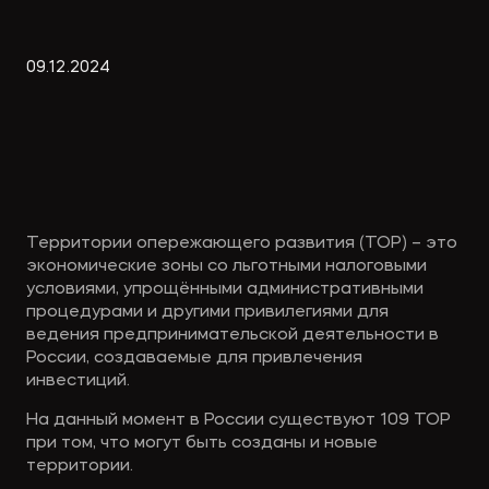
Экологическое
Фина
право
Useful
банко
09
.
12
.
2024
materials
Articles
Территории опережающего развития (ТОР) – это 
экономические зоны со льготными налоговыми 
условиями, упрощёнными административными 
процедурами и другими привилегиями для 
ведения предпринимательской деятельности в 
России, создаваемые для привлечения 
инвестиций.
На данный момент в России существуют 109 ТОР 
при том, что могут быть созданы и новые 
территории. 