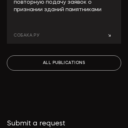
повторную подачу заявок о
признании зданий памятниками
→
СОБАКА.РУ
Работа над ошибками: какие
ALL PUBLICATIONS
изменения принесут поправки в
КРТ для девелоперов и
собственников
→
СТРОИТЕЛЬНАЯ ГАЗЕТА
Как защитить интеллектуальную
Submit a request
собственность в странах MENA