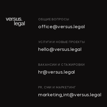
ОБЩИЕ ВОПРОСЫ
office@versus.legal
ИНТЕЛЛЕКТУАЛЬНАЯ
УСЛУГИ И НОВЫЕ ПРОЕКТЫ
СОБСТВЕННОСТЬ
hello@versus.legal
ИНВЕСТИЦИОННЫЕ
ПРОЕКТЫ И ГЧП
СТРОИТЕЛЬСТВО
ВАКАНСИИ И СТАЖИРОВКИ
И НЕДВИЖИМОСТЬ
hr@versus.legal
АРХИТЕКТУРА
И ПРОЕКТИРОВАНИЕ
КОРПОРАТИВНОЕ ПРАВО И
PR, СМИ И МАРКЕТИНГ
M&A
marketing_int@versus.legal
РАЗРЕШЕНИЕ СПОРОВ
БАНКРОТСТВО