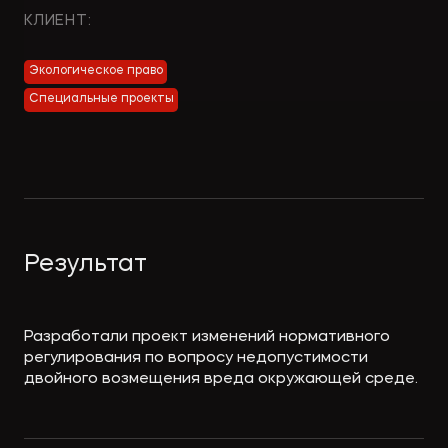
Экологическое
Фина
КЛИЕНТ:
право
Полезные
банко
материалы
Экологическое право
Специальные проекты
Статьи
Результат
Разработали проект изменений нормативного
регулирования по вопросу недопустимости
двойного возмещения вреда окружающей среде.