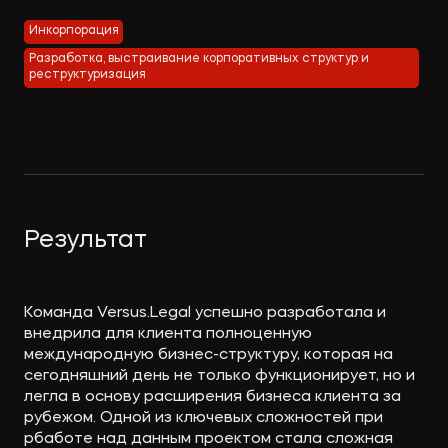
Экологическое
Фина
Инкорпорация
право
Полезные
банко
Разработка, выстраивание корпоративных структур и
материалы
реструктуризация
Статьи
Результат
Команда Versus.Legal успешно разработала и
внедрила для клиента полноценную
международную бизнес-структуру, которая на
сегодняшний день не только функционирует, но и
легла в основу расширения бизнеса клиента за
рубежом. Одной из ключевых сложностей при
рбаботе над данным проектом стала сложная