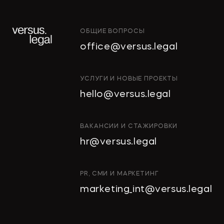
ОБЩИЕ ВОПРОСЫ
office@versus.legal
ИНТЕЛЛЕКТУАЛЬНАЯ
УСЛУГИ И НОВЫЕ ПРОЕКТЫ
СОБСТВЕННОСТЬ
hello@versus.legal
ИНВЕСТИЦИОННЫЕ
ПРОЕКТЫ И ГЧП
СТРОИТЕЛЬСТВО
ВАКАНСИИ И СТАЖИРОВКИ
И НЕДВИЖИМОСТЬ
hr@versus.legal
АРХИТЕКТУРА
И ПРОЕКТИРОВАНИЕ
КОРПОРАТИВНОЕ ПРАВО И
PR, СМИ И МАРКЕТИНГ
M&A
marketing_int@versus.legal
РАЗРЕШЕНИЕ СПОРОВ
БАНКРОТСТВО