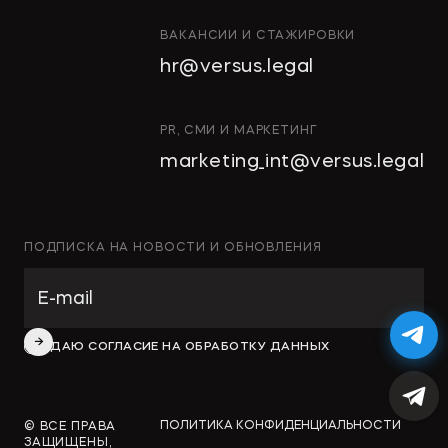
СТРОИТЕЛЬСТВО
ВАКАНСИИ И СТАЖИРОВКИ
И НЕДВИЖИМОСТЬ
hr@versus.legal
АРХИТЕКТУРА
И ПРОЕКТИРОВАНИЕ
КОРПОРАТИВНОЕ ПРАВО И
PR, СМИ И МАРКЕТИНГ
M&A
marketing_int@versus.legal
РАЗРЕШЕНИЕ СПОРОВ
БАНКРОТСТВО
ЧАСТНЫЕ КЛИЕНТЫ
ПОДПИСКА НА НОВОСТИ И ОБНОВЛЕНИЯ
ИНКОРПОРАЦИЯ
ЭКОЛОГИЧЕСКОЕ ПРАВО
ФИНАНСОВОЕ И
ДАЮ СОГЛАСИЕ НА ОБРАБОТКУ ДАННЫХ
БАНКОВСКОЕ ПРАВО
СПЕЦИАЛЬНЫЕ ПРОЕКТЫ
ПОЛИТИКА КОНФИДЕНЦИАЛЬНОСТИ
© ВСЕ ПРАВА
ЗАЩИЩЕНЫ,