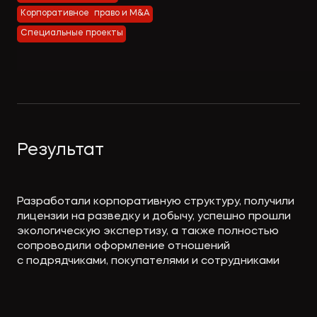
Экологическое
Фина
Корпоративное право и M&A
право
Полезные
банко
Специальные проекты
материалы
Статьи
Результат
Разработали корпоративную структуру, получили
лицензии на разведку и добычу, успешно прошли
экологическую экспертизу, а также полностью
сопроводили оформление отношений
с подрядчиками, покупателями и сотрудниками