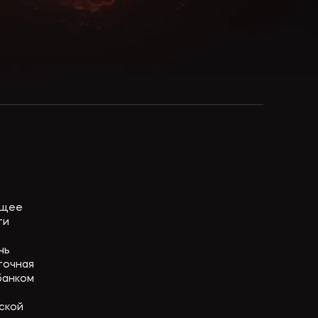
ющее
ти
чь
точная
банком
ской