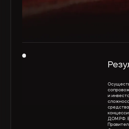
Резу
Осуществ
сопровож
и инвест
сложносо
средства
концесси
ДОМ.РФ. 
Правител