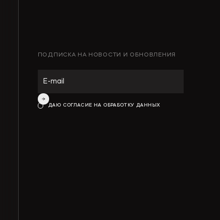
ПОДПИСКА НА НОВОСТИ И ОБНОВЛЕНИЯ
ИНТЕЛЛЕКТУАЛЬНАЯ СОБСТВЕННОСТЬ
ИНВЕСТИЦИОННЫЕ ПРОЕКТЫ И ГЧП
ДАЮ СОГЛАСИЕ НА ОБРАБОТКУ ДАННЫХ
СТРОИТЕЛЬСТВО И НЕДВИЖИМОСТЬ
АРХИТЕКТУРА И ПРОЕКТИРОВАНИЕ
КОРПОРАТИВНОЕ ПРАВО И M&A
РАЗРЕШЕНИЕ СПОРОВ
БАНКРОТСТВО
ЧАСТНЫЕ КЛИЕНТЫ
ИНКОРПОРАЦИЯ
ЭКОЛОГИЧЕСКОЕ ПРАВО
ФИНАНСОВОЕ И БАНКОВСКОЕ ПРАВО