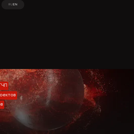
RU
EN
RU
EN
ГЧП
оектов
ов