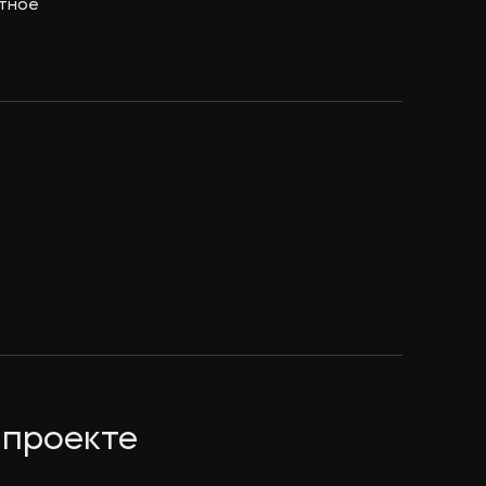
отное
 проекте