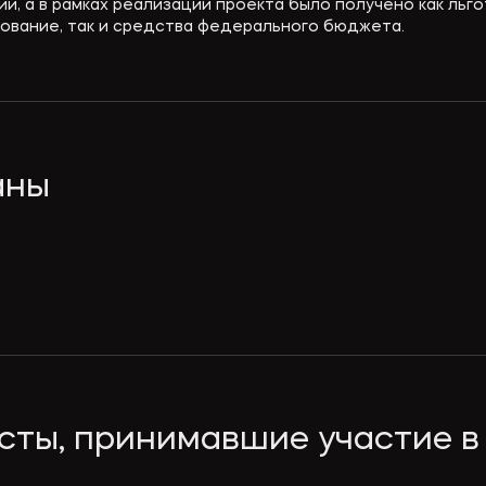
и, а в рамках реализации проекта было получено как льг
ование, так и средства федерального бюджета.
аны
ты, принимавшие участие в