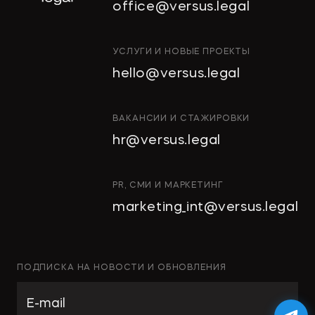
office@versus.legal
ИНТЕЛЛЕКТУАЛЬНАЯ
УСЛУГИ И НОВЫЕ ПРОЕКТЫ
СОБСТВЕННОСТЬ
hello@versus.legal
ИНВЕСТИЦИОННЫЕ
ПРОЕКТЫ И ГЧП
СТРОИТЕЛЬСТВО
ВАКАНСИИ И СТАЖИРОВКИ
И НЕДВИЖИМОСТЬ
hr@versus.legal
АРХИТЕКТУРА
И ПРОЕКТИРОВАНИЕ
КОРПОРАТИВНОЕ ПРАВО И
PR, СМИ И МАРКЕТИНГ
M&A
marketing_int@versus.legal
РАЗРЕШЕНИЕ СПОРОВ
БАНКРОТСТВО
ЧАСТНЫЕ КЛИЕНТЫ
ПОДПИСКА НА НОВОСТИ И ОБНОВЛЕНИЯ
ИНКОРПОРАЦИЯ
ЭКОЛОГИЧЕСКОЕ ПРАВО