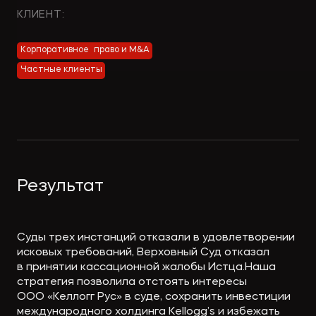
Экологическое
Фина
КЛИЕНТ:
право
Полезные
банко
материалы
Корпоративное право и M&A
Частные клиенты
Статьи
Результат
Суды трех инстанций отказали в удовлетворении
исковых требований, Верховный Суд отказал
в принятии кассационной жалобы Истца.Наша
стратегия позволила отстоять интересы
ООО «Келлогг Рус» в суде, сохранить инвестиции
международного холдинга Kellogg’s и избежать