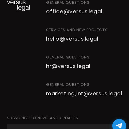
GENERAL QUESTIONS
"Тропические фрукты" попросили
office@versus.legal
признать за ними право на склады
в Колпино
ИНТЕЛЛЕКТУАЛЬНАЯ
SERVICES AND NEW PROJECTS
СОБСТВЕННОСТЬ
hello@versus.legal
ИНВЕСТИЦИОННЫЕ
→
ДЕЛОВОЙ ПЕТЕРБУРГ
ПРОЕКТЫ И ГЧП
СТРОИТЕЛЬСТВО
GENERAL QUESTIONS
И НЕДВИЖИМОСТЬ
hr@versus.legal
Проверять участок перед сделкой
АРХИТЕКТУРА
И ПРОЕКТИРОВАНИЕ
нужно особенно тщательно
КОРПОРАТИВНОЕ ПРАВО И
GENERAL QUESTIONS
M&A
marketing_int@versus.legal
РАЗРЕШЕНИЕ СПОРОВ
БАНКРОТСТВО
→
NSP.RU
ЧАСТНЫЕ КЛИЕНТЫ
SUBSCRIBE TO NEWS AND UPDATES
ИНКОРПОРАЦИЯ