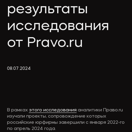
Экологическое
Фина
результаты
право
Useful
банко
materials
исследования
от Pravo.ru
Articles
08
.
07
.
2024
В рамках
этого исследования
аналитики Право.ru
изучали проекты, сопровождение которых
российские юрфирмы завершили с января 2022-го
по апрель 2024 года.