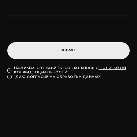
Концессионные облигации
привлекут «длинные деньги» в
инфраструктуру
SUBMIT
→
ВДЕДОМОСТИ
НАЖИМАЯ ОТПРАВИТЬ, СОГЛАШАЮСЬ С
ПОЛИТИКОЙ
КОНФИДЕНЦИАЛЬНОСТИ
Модель для финансирования
ДАЮ СОГЛАСИЕ НА ОБРАБОТКУ ДАННЫХ
→
КОММЕРСАНТЪ