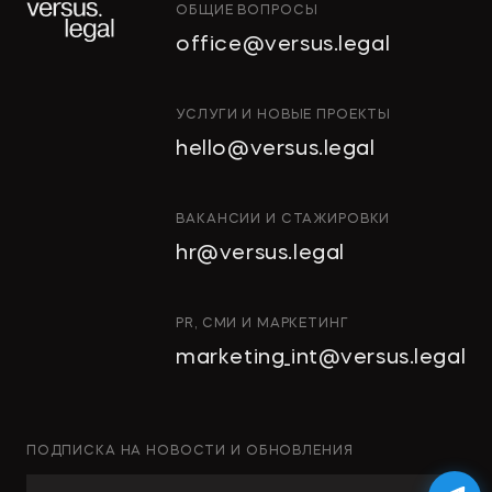
ОБЩИЕ ВОПРОСЫ
"Тропические фрукты" попросили
office@versus.legal
признать за ними право на склады
в Колпино
ИНТЕЛЛЕКТУАЛЬНАЯ
УСЛУГИ И НОВЫЕ ПРОЕКТЫ
СОБСТВЕННОСТЬ
hello@versus.legal
ИНВЕСТИЦИОННЫЕ
→
ДЕЛОВОЙ ПЕТЕРБУРГ
ПРОЕКТЫ И ГЧП
СТРОИТЕЛЬСТВО
ВАКАНСИИ И СТАЖИРОВКИ
И НЕДВИЖИМОСТЬ
hr@versus.legal
Проверять участок перед сделкой
АРХИТЕКТУРА
И ПРОЕКТИРОВАНИЕ
нужно особенно тщательно
КОРПОРАТИВНОЕ ПРАВО И
PR, СМИ И МАРКЕТИНГ
M&A
marketing_int@versus.legal
РАЗРЕШЕНИЕ СПОРОВ
БАНКРОТСТВО
→
NSP.RU
ЧАСТНЫЕ КЛИЕНТЫ
ПОДПИСКА НА НОВОСТИ И ОБНОВЛЕНИЯ
ИНКОРПОРАЦИЯ