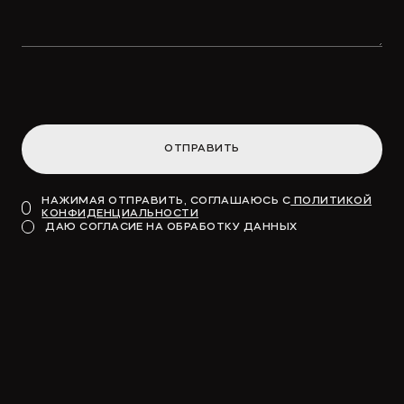
Концессионные облигации
привлекут «длинные деньги» в
инфраструктуру
ОТПРАВИТЬ
→
ВДЕДОМОСТИ
НАЖИМАЯ ОТПРАВИТЬ, СОГЛАШАЮСЬ С
ПОЛИТИКОЙ
КОНФИДЕНЦИАЛЬНОСТИ
Модель для финансирования
ДАЮ СОГЛАСИЕ НА ОБРАБОТКУ ДАННЫХ
→
КОММЕРСАНТЪ