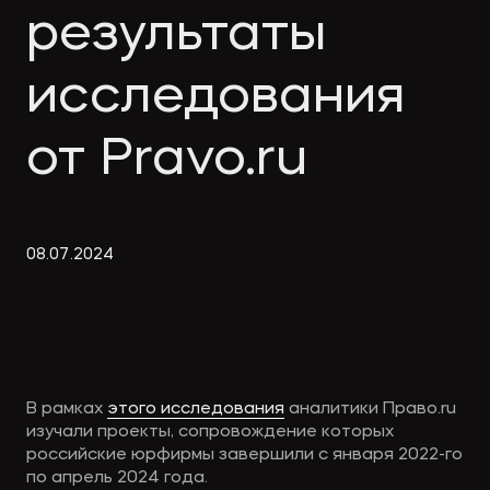
Экологическое
Фина
результаты
право
Полезные
банко
материалы
исследования
от Pravo.ru
Статьи
08
.
07
.
2024
В рамках
этого исследования
аналитики Право.ru
изучали проекты, сопровождение которых
российские юрфирмы завершили с января 2022-го
по апрель 2024 года.