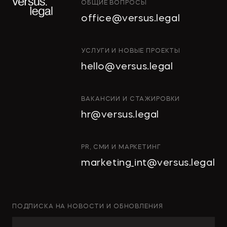
ОБЩИЕ ВОПРОСЫ
office@versus.legal
ИНТЕЛЛЕКТУАЛЬНАЯ
УСЛУГИ И НОВЫЕ ПРОЕКТЫ
СОБСТВЕННОСТЬ
hello@versus.legal
ИНВЕСТИЦИОННЫЕ ПРОЕКТЫ
И ГЧП
СТРОИТЕЛЬСТВО
ВАКАНСИИ И СТАЖИРОВКИ
И НЕДВИЖИМОСТЬ
hr@versus.legal
АРХИТЕКТУРА
И ПРОЕКТИРОВАНИЕ
КОРПОРАТИВНОЕ ПРАВО И
PR, СМИ И МАРКЕТИНГ
M&A
marketing_int@versus.legal
РАЗРЕШЕНИЕ СПОРОВ
БАНКРОТСТВО
ЧАСТНЫЕ КЛИЕНТЫ
ПОДПИСКА НА НОВОСТИ И ОБНОВЛЕНИЯ
ИНКОРПОРАЦИЯ