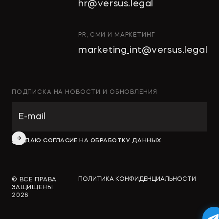
hr@versus.legal
АРХИТЕКТУРА
И ПРОЕКТИРОВАНИЕ
КОРПОРАТИВНОЕ ПРАВО И
PR, СМИ И МАРКЕТИНГ
M&A
marketing_int@versus.legal
РАЗРЕШЕНИЕ СПОРОВ
БАНКРОТСТВО
ЧАСТНЫЕ КЛИЕНТЫ
ПОДПИСКА НА НОВОСТИ И ОБНОВЛЕНИЯ
ИНКОРПОРАЦИЯ
ЭКОЛОГИЧЕСКОЕ ПРАВО
ФИНАНСОВОЕ И
ДАЮ СОГЛАСИЕ НА ОБРАБОТКУ ДАННЫХ
БАНКОВСКОЕ ПРАВО
СПЕЦИАЛЬНЫЕ ПРОЕКТЫ
ПОЛИТИКА КОНФИДЕНЦИАЛЬНОСТИ
© ВСЕ ПРАВА
ЗАЩИЩЕНЫ,
2026