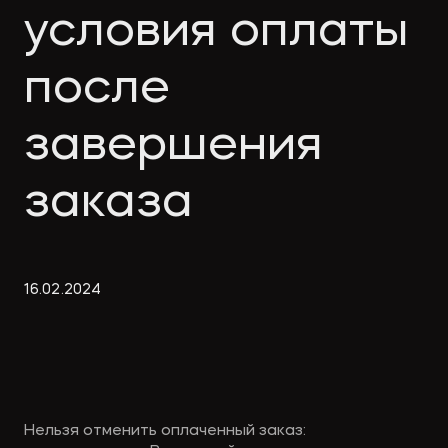
Экологическое
Фина
условия оплаты
право
Полезные
банко
материалы
после
завершения
Статьи
заказа
16
.
02
.
2024
Нельзя отменить оплаченный заказ: