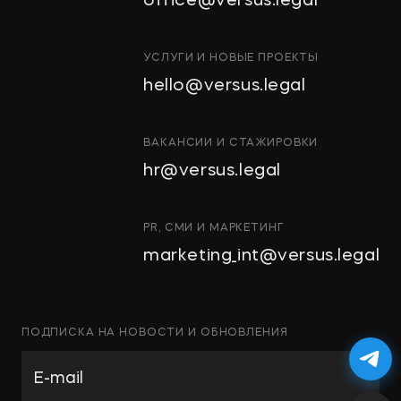
office@versus.legal
признать за ними право на склады
в Колпино
ИНТЕЛЛЕКТУАЛЬНАЯ
УСЛУГИ И НОВЫЕ ПРОЕКТЫ
СОБСТВЕННОСТЬ
hello@versus.legal
ИНВЕСТИЦИОННЫЕ
→
ДЕЛОВОЙ ПЕТЕРБУРГ
ПРОЕКТЫ И ГЧП
СТРОИТЕЛЬСТВО
ВАКАНСИИ И СТАЖИРОВКИ
И НЕДВИЖИМОСТЬ
hr@versus.legal
Проверять участок перед сделкой
АРХИТЕКТУРА
И ПРОЕКТИРОВАНИЕ
нужно особенно тщательно
КОРПОРАТИВНОЕ ПРАВО И
PR, СМИ И МАРКЕТИНГ
M&A
marketing_int@versus.legal
РАЗРЕШЕНИЕ СПОРОВ
БАНКРОТСТВО
→
NSP.RU
ЧАСТНЫЕ КЛИЕНТЫ
ПОДПИСКА НА НОВОСТИ И ОБНОВЛЕНИЯ
ИНКОРПОРАЦИЯ
Механизмы КРТ и льготного
ЭКОЛОГИЧЕСКОЕ ПРАВО
кредитования могут стать