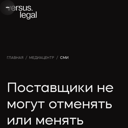
Интеллектуальная
Вебинары и
Инве
ГЛАВНАЯ
/
МЕДИАЦЕНТР
/
СМИ
собственность
видео
проек
Архитектура
Новости
Корп
Поставщики не
и проектирование
компании
прав
могут отменять
Банкротство
Публикации
Част
или менять
в СМИ