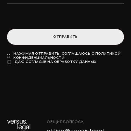
привлекут «длинные деньги» в
инфраструктуру
ОТПРАВИТЬ
→
ВДЕДОМОСТИ
НАЖИМАЯ ОТПРАВИТЬ, СОГЛАШАЮСЬ С
ПОЛИТИКОЙ
КОНФИДЕНЦИАЛЬНОСТИ
Модель для финансирования
ДАЮ СОГЛАСИЕ НА ОБРАБОТКУ ДАННЫХ
→
КОММЕРСАНТЪ
ОБЩИЕ ВОПРОСЫ
"Тропические фрукты" попросили