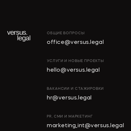
→
КОММЕРСАНТЪ
ОБЩИЕ ВОПРОСЫ
"Тропические фрукты" попросили
office@versus.legal
признать за ними право на склады
в Колпино
ИНТЕЛЛЕКТУАЛЬНАЯ
УСЛУГИ И НОВЫЕ ПРОЕКТЫ
СОБСТВЕННОСТЬ
hello@versus.legal
ИНВЕСТИЦИОННЫЕ
→
ДЕЛОВОЙ ПЕТЕРБУРГ
ПРОЕКТЫ И ГЧП
СТРОИТЕЛЬСТВО
ВАКАНСИИ И СТАЖИРОВКИ
И НЕДВИЖИМОСТЬ
hr@versus.legal
Проверять участок перед сделкой
АРХИТЕКТУРА
И ПРОЕКТИРОВАНИЕ
нужно особенно тщательно
КОРПОРАТИВНОЕ ПРАВО И
PR, СМИ И МАРКЕТИНГ
M&A
marketing_int@versus.legal
РАЗРЕШЕНИЕ СПОРОВ