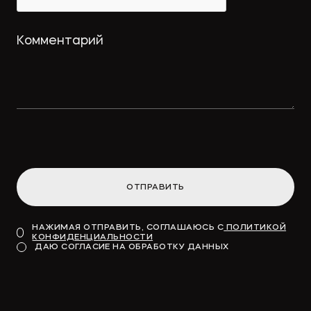
услуг
→
ПРАВО.РУ
Концессионные облигации
привлекут «длинные деньги» в
инфраструктуру
ОТПРАВИТЬ
→
ВДЕДОМОСТИ
НАЖИМАЯ ОТПРАВИТЬ, СОГЛАШАЮСЬ С
ПОЛИТИКОЙ
КОНФИДЕНЦИАЛЬНОСТИ
Модель для финансирования
ДАЮ СОГЛАСИЕ НА ОБРАБОТКУ ДАННЫХ