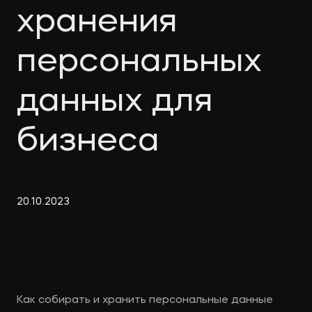
Экологическое
Фина
хранения
право
Полезные
банко
материалы
персональных
данных для
Статьи
бизнеса
20
.
10
.
2023
Как собирать и хранить персональные данные