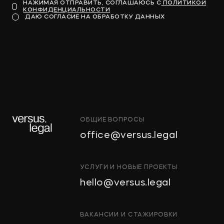
НАЖИМАЯ ОТПРАВИТЬ, СОГЛАШАЮСЬ С
ПОЛИТИКОЙ
КОНФИДЕНЦИАЛЬНОСТИ
Модель для финансирования
ДАЮ СОГЛАСИЕ НА ОБРАБОТКУ ДАННЫХ
→
КОММЕРСАНТЪ
ОБЩИЕ ВОПРОСЫ
"Тропические фрукты" попросили
office@versus.legal
признать за ними право на склады
в Колпино
ИНТЕЛЛЕКТУАЛЬНАЯ
УСЛУГИ И НОВЫЕ ПРОЕКТЫ
СОБСТВЕННОСТЬ
hello@versus.legal
ИНВЕСТИЦИОННЫЕ
→
ДЕЛОВОЙ ПЕТЕРБУРГ
ПРОЕКТЫ И ГЧП
СТРОИТЕЛЬСТВО
ВАКАНСИИ И СТАЖИРОВКИ
И НЕДВИЖИМОСТЬ