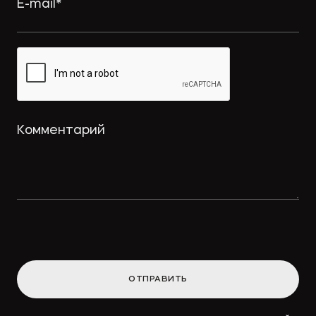
Интеллектуальный дайджест за
февраль: намерение на
использование товарного знака и
охрана для реально оказанных
услуг
→
ПРАВО.РУ
Концессионные облигации
привлекут «длинные деньги» в
инфраструктуру
ОТПРАВИТЬ
→
ВДЕДОМОСТИ