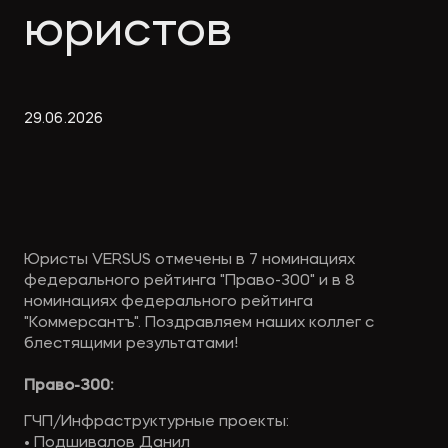
Экологическое
Фина
юристов
право
Полезные
банко
материалы
29
.
06
.
2026
Статьи
Юристы VERSUS отмечены в 7 номинациях
федерального рейтинга "Право-300" и в 8
номинациях федерального рейтинга
"Коммерсантъ". Поздравляем наших коллег с
блестящими результатами!
Право-300:
ГЧП/Инфраструктурные проекты:
• Подшивалов Данил