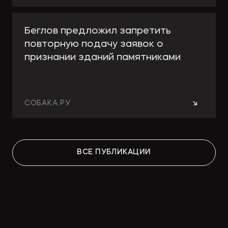
Беглов предложил запретить
повторную подачу заявок о
признании зданий памятниками
→
СОБАКА.РУ
Работа над ошибками: какие
ВСЕ ПУБЛИКАЦИИ
изменения принесут поправки в
КРТ для девелоперов и
собственников
→
СТРОИТЕЛЬНАЯ ГАЗЕТА